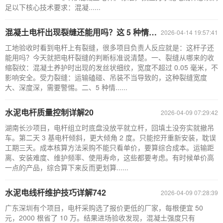
足以下核心技术要求：混凝......
混凝土电杆出现裂缝还能用吗？这 5 种情况要报废
2026-04-14 19:57:41
工地验收时看到电杆上有裂缝，很多项目负责人反应就是：这杆子还
能用吗？今天就把电杆裂缝的判断标准说清楚。一、裂缝从哪来的收
缩裂纹：混凝土养护时出现的发丝状细纹，宽度不超过 0.05 毫米，不
影响安全。受力裂缝：运输磕碰、吊装不当导致的，这种裂缝宽度
大、深度深，需要警惕。二、5 种情......
水泥电杆质量控制详解20
2026-04-09 07:29:42
湖南长沙项目，电杆组立时底盘没放平就立杆，回填土没夯实就撤吊
车。第二天 3 基电杆倾斜，更大倾角 2 度。只能挖开重新安装，耽误
工期三天。成本核算方法采购不能只看单价，要算综合成本。运输距
离、安装难度、维护频率、使用寿命，这些都要考虑。有时候单价高
一点的产品，综合算下来反而更划算......
水泥电线杆维护技巧详解742
2026-04-09 07:28:39
广东深圳有个项目，电杆采购选了报价更低的厂家，每根便宜 50
元，2000 根省了 10 万。结果进场验收发现，混凝土强度只有