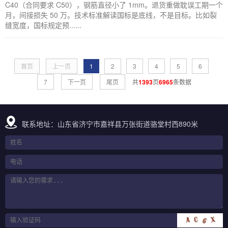
C40（合同要求 C50），钢筋直径小了 1mm。退货重做耽误工期一个
月，间接损失 50 万。技术标准解读国标是底线，不是目标。比如裂
缝宽度，国标规定预......
首页
上一页
1
2
3
4
5
6
7
下一页
尾页
共
1393
页
6965
条数据
联系地址：山东省济宁市嘉祥县万张街道骆堂村西890米