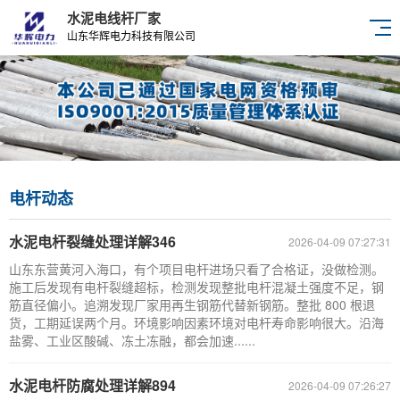
水泥电线杆厂家
山东华辉电力科技有限公司
电杆动态
水泥电杆裂缝处理详解346
2026-04-09 07:27:31
山东东营黄河入海口，有个项目电杆进场只看了合格证，没做检测。
施工后发现有电杆裂缝超标，检测发现整批电杆混凝土强度不足，钢
筋直径偏小。追溯发现厂家用再生钢筋代替新钢筋。整批 800 根退
货，工期延误两个月。环境影响因素环境对电杆寿命影响很大。沿海
盐雾、工业区酸碱、冻土冻融，都会加速......
水泥电杆防腐处理详解894
2026-04-09 07:26:27