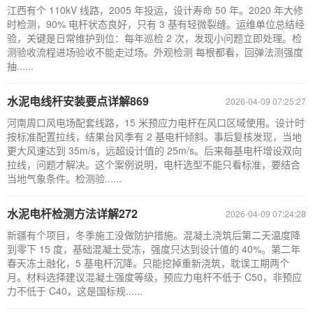
江西有个 110kV 线路，2005 年投运，设计寿命 50 年。2020 年大修
时检测，90% 电杆状态良好，只有 3 基有轻微裂缝。运维单位总结经
验，关键是日常维护到位：每年巡检 2 次，发现小问题立即处理。检
测验收流程进场验收不能走过场。外观检测 每根都看，回弹法测强度
抽......
水泥电线杆安装要点详解869
2026-04-09 07:25:27
河南周口风电场配套线路，15 米预应力电杆在风口区域使用。设计时
按标准配置拉线，结果台风季有 2 基电杆倾斜。事后复核发现，当地
更大风速达到 35m/s，远超设计值的 25m/s。后来每基电杆增设双向
拉线，问题才解决。这个案例说明，电杆选型不能只看标准，要结合
当地气象条件。检测验......
水泥电杆检测方法详解272
2026-04-09 07:24:28
新疆有个项目，冬季施工没做防护措施。混凝土浇筑后第二天温度降
到零下 15 度，基础混凝土受冻，强度只达到设计值的 40%。第二年
春天冻土融化，5 基电杆沉降。只能挖掉重新浇筑，耽误工期两个
月。材料选择建议混凝土强度等级，预应力电杆不低于 C50，非预应
力不低于 C40，这是国标规......