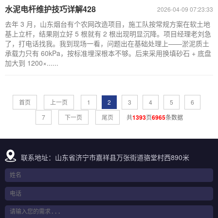
水泥电杆维护技巧详解428
2026-04-09 07:23:33
去年 3 月，山东烟台有个农网改造项目，施工队按常规方案在软土地
基上立杆，结果刚立好 5 根就有 2 根出现明显沉降。项目经理老刘急
了，打电话找我。我到现场一看，问题出在基础处理上——淤泥质土
承载力只有 60kPa，按标准埋深根本不够。后来采用换填砂石 + 底盘
加大到 1200×......
首页
上一页
1
2
3
4
5
6
7
下一页
尾页
共
1393
页
6965
条数据
联系地址：山东省济宁市嘉祥县万张街道骆堂村西890米