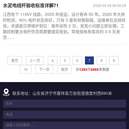
水泥电线杆验收标准详解71
2026-04-09 06:56:28
江西有个 110kV 线路，2005 年投运，设计寿命 50 年。2020 年大修
时检测，90% 电杆状态良好，只有 3 基有轻微裂缝。运维单位总结经
验，关键是日常维护到位：每年巡检 2 次，发现小问题立即处理。工
期控制要点电杆供货周期要提前规划。常规规格有库存的 3-5 天发
货......
首页
上一页
4
5
6
7
8
9
10
下一页
尾页
共
1393
页
6965
条数据
联系地址：山东省济宁市嘉祥县万张街道骆堂村西890米