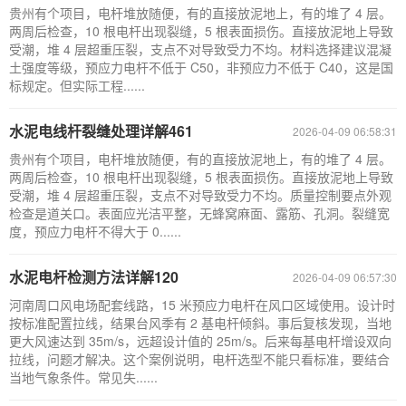
贵州有个项目，电杆堆放随便，有的直接放泥地上，有的堆了 4 层。
两周后检查，10 根电杆出现裂缝，5 根表面损伤。直接放泥地上导致
受潮，堆 4 层超重压裂，支点不对导致受力不均。材料选择建议混凝
土强度等级，预应力电杆不低于 C50，非预应力不低于 C40，这是国
标规定。但实际工程......
水泥电线杆裂缝处理详解461
2026-04-09 06:58:31
贵州有个项目，电杆堆放随便，有的直接放泥地上，有的堆了 4 层。
两周后检查，10 根电杆出现裂缝，5 根表面损伤。直接放泥地上导致
受潮，堆 4 层超重压裂，支点不对导致受力不均。质量控制要点外观
检查是道关口。表面应光洁平整，无蜂窝麻面、露筋、孔洞。裂缝宽
度，预应力电杆不得大于 0......
水泥电杆检测方法详解120
2026-04-09 06:57:30
河南周口风电场配套线路，15 米预应力电杆在风口区域使用。设计时
按标准配置拉线，结果台风季有 2 基电杆倾斜。事后复核发现，当地
更大风速达到 35m/s，远超设计值的 25m/s。后来每基电杆增设双向
拉线，问题才解决。这个案例说明，电杆选型不能只看标准，要结合
当地气象条件。常见失......