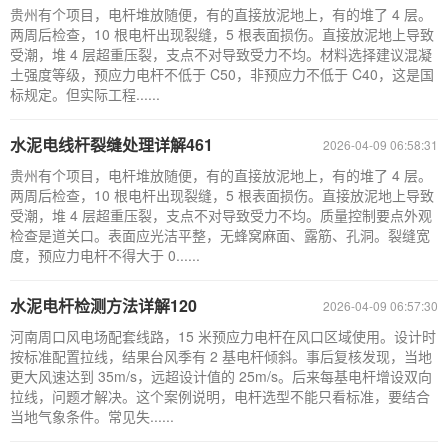
贵州有个项目，电杆堆放随便，有的直接放泥地上，有的堆了 4 层。
两周后检查，10 根电杆出现裂缝，5 根表面损伤。直接放泥地上导致
受潮，堆 4 层超重压裂，支点不对导致受力不均。材料选择建议混凝
土强度等级，预应力电杆不低于 C50，非预应力不低于 C40，这是国
标规定。但实际工程......
水泥电线杆裂缝处理详解461
2026-04-09 06:58:31
贵州有个项目，电杆堆放随便，有的直接放泥地上，有的堆了 4 层。
两周后检查，10 根电杆出现裂缝，5 根表面损伤。直接放泥地上导致
受潮，堆 4 层超重压裂，支点不对导致受力不均。质量控制要点外观
检查是道关口。表面应光洁平整，无蜂窝麻面、露筋、孔洞。裂缝宽
度，预应力电杆不得大于 0......
水泥电杆检测方法详解120
2026-04-09 06:57:30
河南周口风电场配套线路，15 米预应力电杆在风口区域使用。设计时
按标准配置拉线，结果台风季有 2 基电杆倾斜。事后复核发现，当地
更大风速达到 35m/s，远超设计值的 25m/s。后来每基电杆增设双向
拉线，问题才解决。这个案例说明，电杆选型不能只看标准，要结合
当地气象条件。常见失......