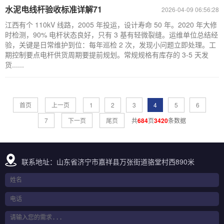
水泥电线杆验收标准详解71
2026-04-09 06:56:28
江西有个 110kV 线路，2005 年投运，设计寿命 50 年。2020 年大修
时检测，90% 电杆状态良好，只有 3 基有轻微裂缝。运维单位总结经
验，关键是日常维护到位：每年巡检 2 次，发现小问题立即处理。工
期控制要点电杆供货周期要提前规划。常规规格有库存的 3-5 天发
货......
首页
上一页
1
2
3
4
5
6
7
下一页
尾页
共
684
页
3420
条数据
联系地址：山东省济宁市嘉祥县万张街道骆堂村西890米