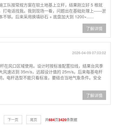
施工队按常规方案在软土地基上立杆，结果刚立好 5 根就
了，打电话找我。我到现场一看，问题出在基础处理上——淤
够。后来采用换填砂石 + 底盘加大到 1200×......
了解详情
2026-04-09 07:03:02
电杆在风口区域使用。设计时按标准配置拉线，结果台风季
风速达到 35m/s，远超设计值的 25m/s。后来每基电杆
明，电杆选型不能只看标准，要结合当地气象条件。安全
了解详情
下一页
尾页
共
684
页
3420
条数据