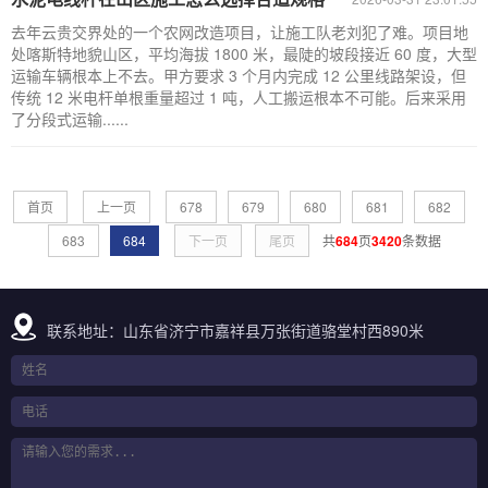
去年云贵交界处的一个农网改造项目，让施工队老刘犯了难。项目地
处喀斯特地貌山区，平均海拔 1800 米，最陡的坡段接近 60 度，大型
运输车辆根本上不去。甲方要求 3 个月内完成 12 公里线路架设，但
传统 12 米电杆单根重量超过 1 吨，人工搬运根本不可能。后来采用
了分段式运输......
首页
上一页
678
679
680
681
682
683
684
下一页
尾页
共
684
页
3420
条数据
联系地址：山东省济宁市嘉祥县万张街道骆堂村西890米