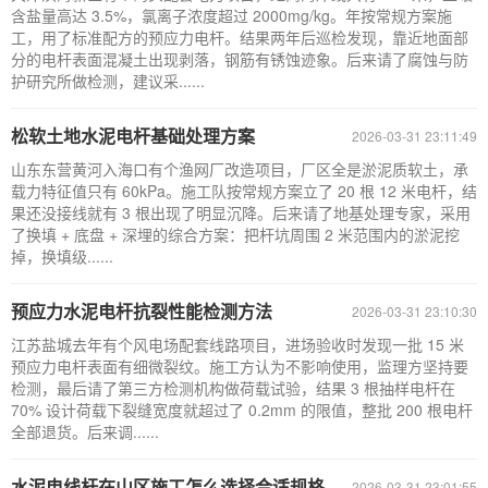
含盐量高达 3.5%，氯离子浓度超过 2000mg/kg。年按常规方案施
工，用了标准配方的预应力电杆。结果两年后巡检发现，靠近地面部
分的电杆表面混凝土出现剥落，钢筋有锈蚀迹象。后来请了腐蚀与防
护研究所做检测，建议采......
松软土地水泥电杆基础处理方案
2026-03-31 23:11:49
山东东营黄河入海口有个渔网厂改造项目，厂区全是淤泥质软土，承
载力特征值只有 60kPa。施工队按常规方案立了 20 根 12 米电杆，结
果还没接线就有 3 根出现了明显沉降。后来请了地基处理专家，采用
了换填 + 底盘 + 深埋的综合方案：把杆坑周围 2 米范围内的淤泥挖
掉，换填级......
预应力水泥电杆抗裂性能检测方法
2026-03-31 23:10:30
江苏盐城去年有个风电场配套线路项目，进场验收时发现一批 15 米
预应力电杆表面有细微裂纹。施工方认为不影响使用，监理方坚持要
检测，最后请了第三方检测机构做荷载试验，结果 3 根抽样电杆在
70% 设计荷载下裂缝宽度就超过了 0.2mm 的限值，整批 200 根电杆
全部退货。后来调......
水泥电线杆在山区施工怎么选择合适规格
2026-03-31 23:01:55