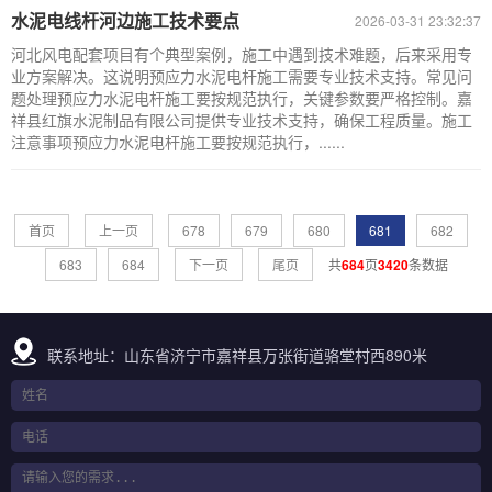
水泥电线杆河边施工技术要点
2026-03-31 23:32:37
河北风电配套项目有个典型案例，施工中遇到技术难题，后来采用专
业方案解决。这说明预应力水泥电杆施工需要专业技术支持。常见问
题处理预应力水泥电杆施工要按规范执行，关键参数要严格控制。嘉
祥县红旗水泥制品有限公司提供专业技术支持，确保工程质量。施工
注意事项预应力水泥电杆施工要按规范执行，......
首页
上一页
678
679
680
681
682
683
684
下一页
尾页
共
684
页
3420
条数据
联系地址：山东省济宁市嘉祥县万张街道骆堂村西890米