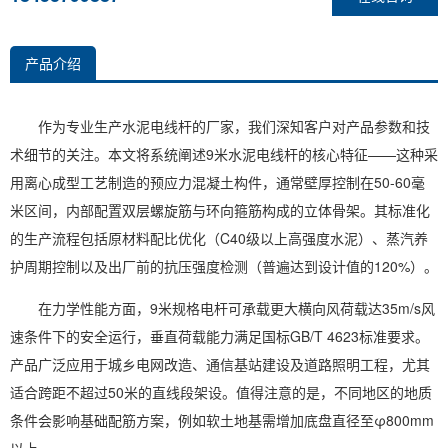
产品介绍
作为专业生产水泥电线杆的厂家，我们深知客户对产品参数和技
术细节的关注。本文将系统阐述9米水泥电线杆的核心特征——这种采
用离心成型工艺制造的预应力混凝土构件，通常壁厚控制在50-60毫
米区间，内部配置双层螺旋筋与环向箍筋构成的立体骨架。其标准化
的生产流程包括原材料配比优化（C40级以上高强度水泥）、蒸汽养
护周期控制以及出厂前的抗压强度检测（普遍达到设计值的120%）。
在力学性能方面，9米规格电杆可承载更大横向风荷载达35m/s风
速条件下的安全运行，垂直荷载能力满足国标GB/T 4623标准要求。
产品广泛应用于城乡电网改造、通信基站建设及道路照明工程，尤其
适合跨距不超过50米的直线段架设。值得注意的是，不同地区的地质
条件会影响基础配筋方案，例如软土地基需增加底盘直径至φ800mm