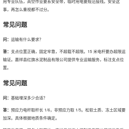
用专业队伍，高空作业要系安全带，临时用电要规范接线。安全这
事，再怎么重视都不过分。
常见问题
问：
运输有什么要求？
答：
支点位置正确，固定牢靠，不超载不超限。15 米电杆要办超限运
输证。嘉祥县红旗水泥制品有限公司提供专业运输服务，标注支点位
置。
常见问题
问：
基础埋深多少合适？
答：
预应力电杆取杆长 1/6，非预应力取 1/5。松软土质、冻土区域要
加深。具体根据地质条件确定。