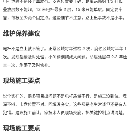
电杆运输不是装上車就行。支点位置要正确，距离端部约 1/5 杆长。
叠放层数不能超，12 米电杆最多 2 层，15 米只能单层。固定要牢
靠，每根至少两个固定点。这些细节不注意，路上出事故不是小事。
维护保养建议
电杆不是立上就不管了。正常区域每年巡检 2 次，腐蚀区域每半年 1
次。发现裂缝及时处理，小问题别拖成大问题。防腐涂层每 2-3 年检
查一次，剥落了及时修补。
现场施工要点
说个实在的，很多项目出问题不是电杆质量不行，是施工没到位。埋
深不够、卡盘位置不对、回填没夯实，这些都是老生常谈但还是有人
犯错。建议施工前让厂家技术人员现场交底，把关键控制点讲清楚。
现场施工要点