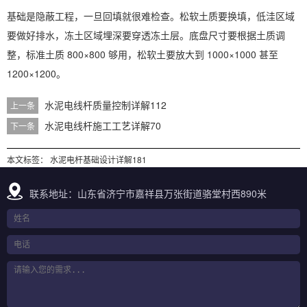
基础是隐蔽工程，一旦回填就很难检查。松软土质要换填，低洼区域
要做好排水，冻土区域埋深要穿透冻土层。底盘尺寸要根据土质调
整，标准土质 800×800 够用，松软土要放大到 1000×1000 甚至
1200×1200。
水泥电线杆质量控制详解112
上一条
水泥电线杆施工工艺详解70
下一条
本文标签：
水泥电杆基础设计详解181
联系地址：山东省济宁市嘉祥县万张街道骆堂村西890米