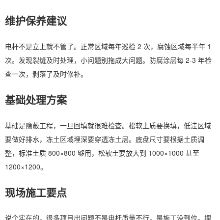
维护保养建议
电杆不是立上就不管了。正常区域每年巡检 2 次，腐蚀区域每半年 1
次。发现裂缝及时处理，小问题别拖成大问题。防腐涂层每 2-3 年检
查一次，剥落了及时修补。
基础处理方案
基础是隐蔽工程，一旦回填就很难检查。松软土质要换填，低洼区域
要做好排水，冻土区域埋深要穿透冻土层。底盘尺寸要根据土质调
整，标准土质 800×800 够用，松软土要放大到 1000×1000 甚至
1200×1200。
现场施工要点
说个实在的，很多项目出问题不是电杆质量不行，是施工没到位。埋